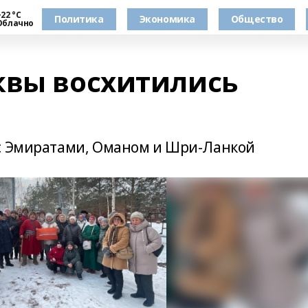
22 °С
Политика
Экономика
Общество
Облачно
квы восхитились
 с Эмиратами, Оманом и Шри-Ланкой