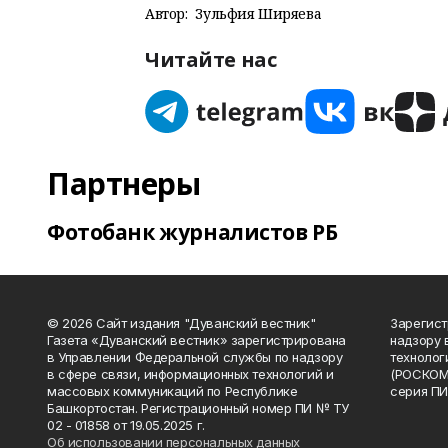
Автор:
Зульфия Ширяева
Читайте нас
Партнеры
Фотобанк журналистов РБ
© 2026 Сайт издания "Дуванский вестник"
Зарегист
Газета «Дуванский вестник» зарегистрирована
надзору 
в Управлении Федеральной службы по надзору
технолог
в сфере связи, информационных технологий и
(РОСКОМ
массовых коммуникаций по Республике
серия ПИ
Башкортостан. Регистрационный номер ПИ № ТУ
02 - 01858 от 19.05.2025 г.
Об использовании персональных данных