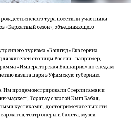
 рождественского тура посетили участники
ов «Бархатный сезон», объединяющего
нутреннего туризма «Башгид» Екатерина
 для жителей столицы России - например,
рамма «Императорская Башкирия» по следам
-летию визита царя в Уфимскую губернию.
а. Им продемонстрировали Стерлитамак и
ки-маркет“, Торатау с юртой Кыш Бабая,
ятыми кустиками“, достопримечательности
сарматов, театр оперы и балета, музеи