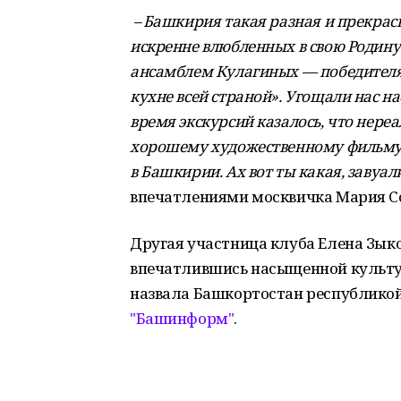
– Башкирия такая разная и прекрас
искренне влюбленных в свою Родину
ансамблем Кулагиных — победителя
кухне всей страной». Угощали нас 
время экскурсий казалось, что нереа
хорошему художественному фильму. 
в Башкирии. Ах вот ты какая, завуа
впечатлениями москвичка Мария С
Другая участница клуба Елена Зык
впечатлившись насыщенной культу
назвала Башкортостан республикой
"Башинформ"
.