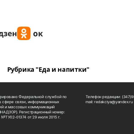
Рубрика "Еда и напитки"
рировано Федеральной службой по
Телефон редакции: (347)98
в сфере связи, информационных
mail: redakciya@yandex.ru
ий и массовых коммуникаций
НАДЗОР). Регистрационный номер:
 №ТУ02-01374 от 29 июля 2015 г.