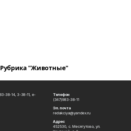
Рубрика "Животные"
3-38-14, 3-38-11, e-
Телефон
(347)983-38-11
Эл. почта
redakciya@yandex.ru
Адрес
452530, с. Месягутово, ул.