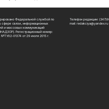
рировано Федеральной службой по
Телефон редакции: (347)98
в сфере связи, информационных
mail: redakciya@yandex.ru
ий и массовых коммуникаций
НАДЗОР). Регистрационный номер:
 №ТУ02-01374 от 29 июля 2015 г.