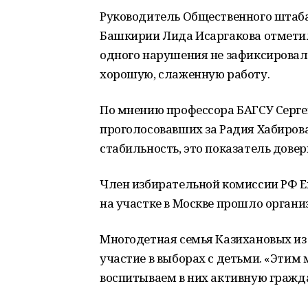
Руководитель Общественного штаб
Башкирии Лида Исаргакова отметила
одного нарушения не зафиксирова
хорошую, слаженную работу.
По мнению профессора БАГСУ Серге
проголосовавших за Радия Хабирова
стабильность, это показатель довер
Член избирательной комиссии РФ Ев
на участке в Москве прошло организ
Многодетная семья Казихановых из
участие в выборах с детьми. «Этим
воспитываем в них активную гражда