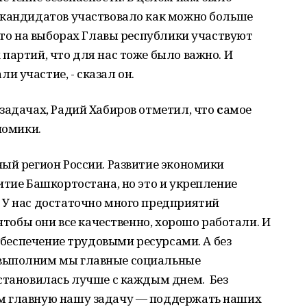
 кандидатов участвовало как можно больше
 что на выборах Главы республики участвуют
партий, что для нас тоже было важно. И
 участие, - сказал он.
задачах, Радий Хабиров отметил, что
с
амое
номики.
й регион России. Развитие экономики
итие Башкортостана, но это и укрепление
 У нас достаточно много предприятий
 чтобы они все качественно, хорошо работали. И
 обеспечение трудовыми ресурсами. А без
выполним мы главные социальные
 становилась лучше с каждым днем. Без
м главную нашу задачу — поддержать наших