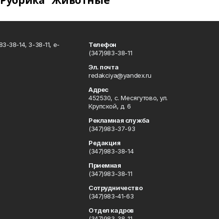
Рубрика "Животные"
3-38-14, 3-38-11, e-
Телефон
(347)983-38-11
Эл. почта
redakciya@yandex.ru
Адрес
452530, с. Месягутово, ул.
Крупской, д. 6
Рекламная служба
(347)983-37-93
Редакция
(347)983-38-14
Приемная
(347)983-38-11
Сотрудничество
(347)983-41-63
Отдел кадров
(347)983-38-11