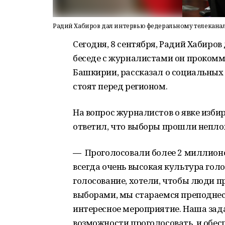
Радий Хабиров дал интервью федеральному телекана
Сегодня, 8 сентября, Радий Хабиров
беседе с журналистами он прокомм
Башкирии, рассказал о социальных 
стоят перед регионом.
На вопрос журналистов о явке изби
ответил, что выборы прошли непло
—
Проголосовали более 2 миллионов
всегда очень высокая культура голо
голосование, хотели, чтобы люди пр
выборами, мы стараемся преподнес
интересное мероприятие. Наша зад
возможности проголосовать, и обес