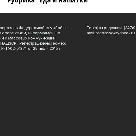
Рубрика "Еда и напитки"
рировано Федеральной службой по
Телефон редакции: (347)98
в сфере связи, информационных
mail: redakciya@yandex.ru
ий и массовых коммуникаций
НАДЗОР). Регистрационный номер:
 №ТУ02-01374 от 29 июля 2015 г.