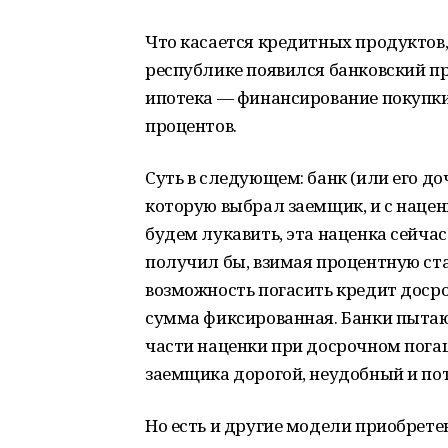
Что касается кредитных продуктов,
республике появился банковский п
ипотека — финансирование покупк
процентов.
Суть в следующем: банк (или его д
которую выбрал заемщик, и с нацен
будем лукавить, эта наценка сейча
получил бы, взимая процентную ста
возможность погасить кредит досроч
сумма фиксированная. Банки пытаю
части наценки при досрочном погаш
заемщика дорогой, неудобный и по
Но есть и другие модели приобрете