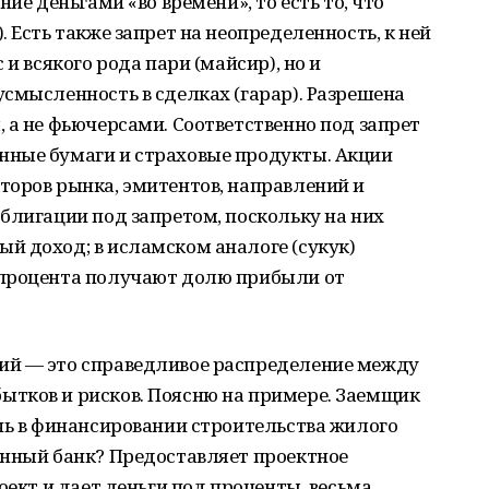
ие деньгами «во времени», то есть то, что
 Есть также запрет на неопределенность, к ней
и всякого рода пари (майсир), но и
смысленность в сделках (гарар). Разрешена
 а не фьючерсами. Соответственно под запрет
ные бумаги и страховые продукты. Акции
торов рынка, эмитентов, направлений и
блигации под запретом, поскольку на них
й доход; в исламском аналоге (сукук)
 процента получают долю прибыли от
ий — это справедливое распределение между
тков и рисков. Поясню на примере. Заемщик
чь в финансировании строительства жилого
онный банк? Предоставляет проектное
оект и дает деньги под проценты, весьма