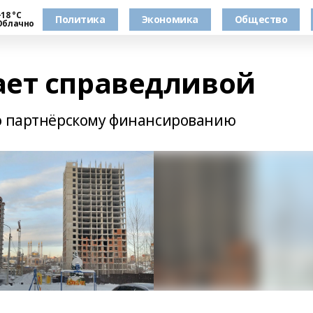
18 °С
Политика
Экономика
Общество
Облачно
ет справедливой
по партнёрскому финансированию