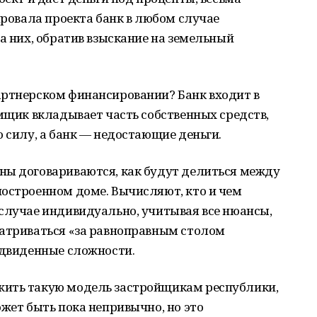
провала проекта банк в любом случае
на них, обратив взыскание на земельный
артнерском финансировании? Банк входит в
емщик вкладывает часть собственных средств,
ю силу, а банк — недостающие деньги.
ны договариваются, как будут делиться между
построенном доме. Вычисляют, кто и чем
случае индивидуально, учитывая все нюансы,
матриваться «за равноправным столом
едвиденные сложности.
жить такую модель застройщикам республики,
ожет быть пока непривычно, но это