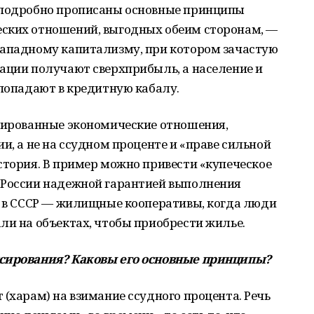
 подробно прописаны основные принципы
ских отношений, выгодных обеим сторонам, —
западному капитализму, при котором зачастую
ации получают сверхприбыль, а население и
 попадают в кредитную кабалу.
нтированные экономические отношения,
и, а не на ссудном проценте и «праве сильной
стория. В пример можно привести «купеческое
 России надежной гарантией выполнения
а в СССР — жилищные кооперативы, когда люди
ли на объектах, чтобы приобрести жилье.
нсирования? Каковы его основные принципы?
 (харам) на взимание ссудного процента. Речь