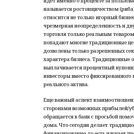
идет именно о проценте за пользован
называется ростовщичеством (риба).
относится не только игорный бизнес 
чрезмерная неопределенность и дву
торговля только реальным товаром,
попадают многие традиционные цен
дозволены только разрешенных сек
характера бизнеса. Традиционные о
выплачивается процентный купонны
инвесторы вместо фиксированного
реального актива.
Еще важный аспект взаимоотношен
сторонами возможных прибылей/убы
обращается в банк с просьбой помо
дома. Что сегодня делает традици
финансирование, то есть изучает пр