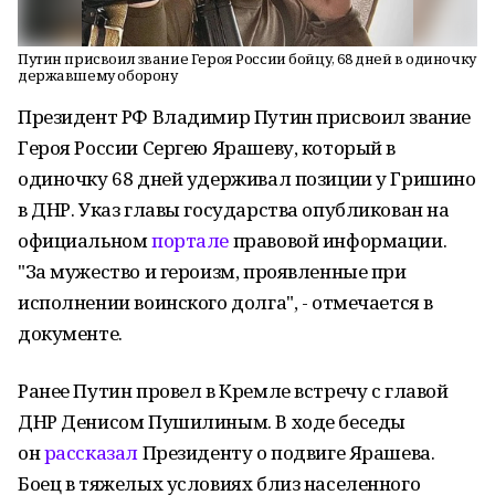
Путин присвоил звание Героя России бойцу, 68 дней в одиночку
державшему оборону
Президент РФ Владимир Путин присвоил звание
Героя России Сергею Ярашеву, который в
одиночку 68 дней удерживал позиции у Гришино
в ДНР. Указ главы государства опубликован на
официальном
портале
правовой информации.
"За мужество и героизм, проявленные при
исполнении воинского долга", - отмечается в
документе.
Ранее Путин провел в Кремле встречу с главой
ДНР Денисом Пушилиным. В ходе беседы
он
рассказал
Президенту о подвиге Ярашева.
Боец в тяжелых условиях близ населенного