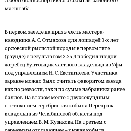
любого конноспортивного события районного
масштаба.
В первом заезде на приз в честь мастера-
наездника А. С. Отмахова для лошадей 3-х лет
орловской рысистой породы в первом гите
(раунде) с результатом 2.25,4 победил гнедой
жеребец Бунтовщик частного владельца из Уфы
под управлением Н. С. Евстигнеева. Участника
заранее можно было считать фаворитом заезда
как по резвости, так и по сумме набранных ранее
баллов. На втором месте с двухсекундным
отставанием серебристая кобыла Переправа
владельца из Челябинской области под
управлением В. М. Кузикова. На третьем с
серьезным отставанием – рыжая кобыла