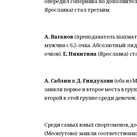
опередил соперника по дополните
Ярославка) стал третьим.
А. Ваганов
(преподаватель шахмат 
мужчин с 6,5 очка. Абсолютный лид
очков).
Е. Никитина
(Ярославка) ст
А. Саблин
и
Д. Гиндуллин
(оба из М
заняли первое и второе места в груп
второй в этой группе среди девочек.
Среди самых юных спортсменов, до 
(Месягутово) заняли соответственно