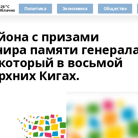
26 °С
Политика
Экономика
Общество
Облачно
йона с призами
нира памяти генерал
, который в восьмой
рхних Кигах.