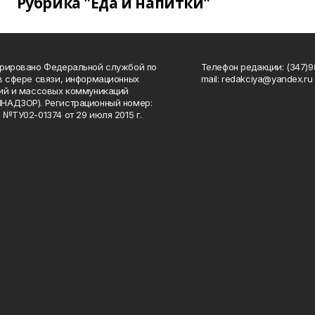
Рубрика "Еда и напитки"
рировано Федеральной службой по
Телефон редакции: (347)98
в сфере связи, информационных
mail: redakciya@yandex.ru
ий и массовых коммуникаций
НАДЗОР). Регистрационный номер:
 №ТУ02-01374 от 29 июля 2015 г.