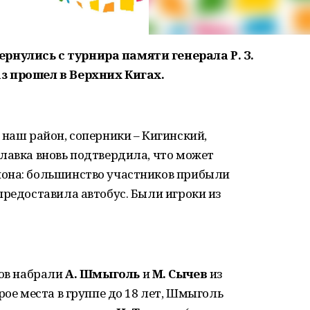
нулись с турнира памяти генерала Р. З.
з прошел в Верхних Кигах.
 наш район, соперники – Кигинский,
лавка вновь подтвердила, что может
йона: большинство участников прибыли
предоставила автобус. Были игроки из
ков набрали
А. Шмыголь
и
М. Сычев
из
рое места в группе до 18 лет, Шмыголь