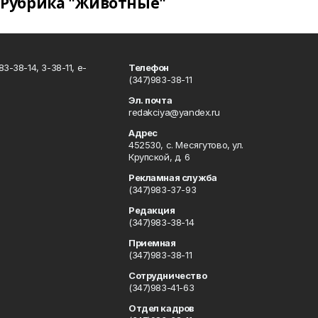
Рубрика "Животные"
3-38-14, 3-38-11, e-
Телефон
(347)983-38-11
Эл. почта
redakciya@yandex.ru
Адрес
452530, с. Месягутово, ул.
Крупской, д. 6
Рекламная служба
(347)983-37-93
Редакция
(347)983-38-14
Приемная
(347)983-38-11
Сотрудничество
(347)983-41-63
Отдел кадров