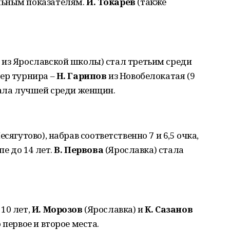
льным показателям.
И. Токарев
(также
из Ярославской школы) стал третьим среди
ер турнира –
Н. Гарипов
из Новобелокатая (9
ала лучшей среди женщин.
есягутово), набрав соответственно 7 и 6,5 очка,
пе до 14 лет.
В. Первова
(Ярославка) стала
10 лет,
И. Морозов
(Ярославка) и
К. Сазанов
 первое и второе места.