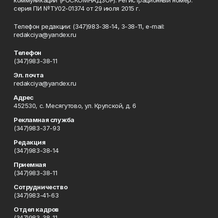
коммуникаций (РОСКОМНАДЗОР). Регистрационный номер:
серия ПИ №ТУ02-01374 от 29 июля 2015 г.
Телефон редакции: (347)983-38-14, 3-38-11, e-mail:
redakciya@yandex.ru
Телефон
(347)983-38-11
Эл. почта
redakciya@yandex.ru
Адрес
452530, с. Месягутово, ул. Крупской, д. 6
Рекламная служба
(347)983-37-93
Редакция
(347)983-38-14
Приемная
(347)983-38-11
Сотрудничество
(347)983-41-63
Отдел кадров
(347)983-38-11