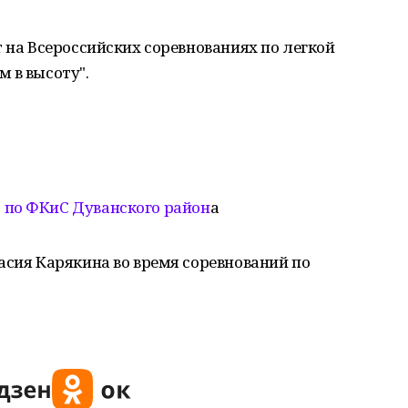
т на Всероссийских соревнованиях по легкой
 в высоту".
по ФКиС Дуванского район
а
асия Карякина во время соревнований по