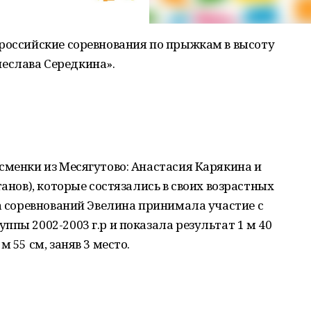
ероссийские соревнования по прыжкам в высоту
еслава Середкина».
сменки из Месягутово: Анастасия Карякина и
танов), которые состязались в своих возрастных
ла соревнований Эвелина принимала участие с
пы 2002-2003 г.р и показала результат 1 м 40
 55 см, заняв 3 место.