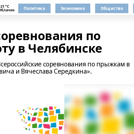
21 °С
Политика
Экономика
Общество
Облачно
соревнования по
ту в Челябинске
Всероссийские соревнования по прыжкам в
ича и Вячеслава Середкина».