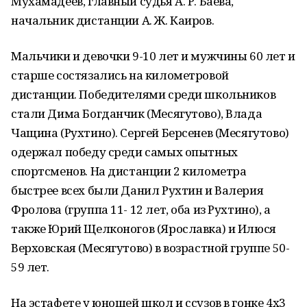
Мухамадеев, главный судья А. Р. Баева,
начальник дистанции А. Ж. Каиров.
Мальчики и девочки 9-10 лет и мужчины 60 лет и
старше состязались на километровой
дистанции. Победителями среди школьников
стали Дима Богданчик (Месягутово), Влада
Чащина (Рухтино). Сергей Берсенев (Месягутово)
одержал победу среди самых опытных
спортсменов. На дистанции 2 километра
быстрее всех были Данил Рухтин и Валерия
Фролова (группа 11- 12 лет, оба из Рухтино), а
также Юрий Щелконогов (Ярославка) и Илюся
Верховская (Месягутово) в возрастной группе 50-
59 лет.
На эстафете у юношей школ и ссузов в гонке 4х3