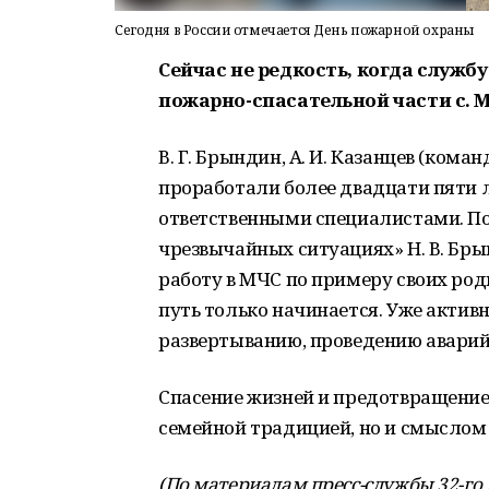
Сегодня в России отмечается День пожарной охраны
Сейчас не редкость, когда службу
пожарно-спасательной части с. М
В. Г. Брындин, А. И. Казанцев (кома
проработали более двадцати пяти л
ответственными специалистами. По
чрезвычайных ситуациях» Н. В. Брынд
работу в МЧС по примеру своих род
путь только начинается. Уже актив
развертыванию, проведению аварий
Спасение жизней и предотвращение
семейной традицией, но и смыслом
(По материалам пресс-службы 32-го 