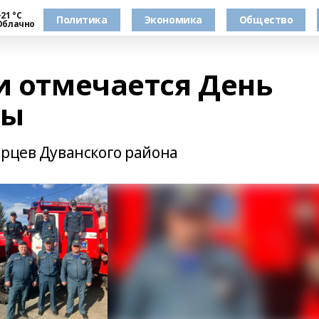
21 °С
Политика
Экономика
Общество
Облачно
и отмечается День
ны
орцев Дуванского района