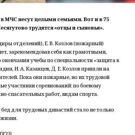
 в МЧС несут целыми семьями. Вот и в 75
есягутово трудятся «отцы и сыновья».
ндиры отделений), Е. В. Козлов (пожарный)
ет, зарекомендовав себя как грамотными,
 окончании учебы по специальности «защита в
ин, И. А. Казанцев, Д. Е. Козлов пришли на
ителей. Пока они пожарные, но их трудовой
ные участники соревнований: по боевому
но-спасательных работ, видам спорта.
 бед для трудовых династий стало не только
 жизни.
ПСО).