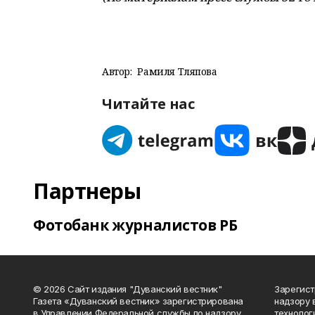
Автор:
Рамиля Тляпова
Читайте нас
Партнеры
Фотобанк журналистов РБ
© 2026 Сайт издания "Дуванский вестник"
Зарегист
Газета «Дуванский вестник» зарегистрирована
надзору 
в Управлении Федеральной службы по надзору
технолог