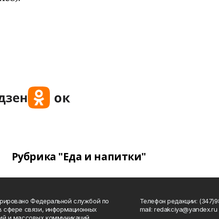
Рубрика "Еда и напитки"
рировано Федеральной службой по
Телефон редакции: (347)98
в сфере связи, информационных
mail: redakciya@yandex.ru
ий и массовых коммуникаций