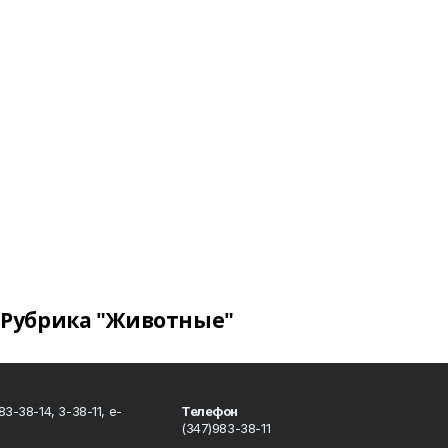
Рубрика "Животные"
3-38-14, 3-38-11, e-
Телефон
(347)983-38-11