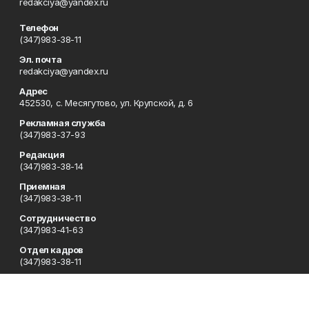
redakciya@yandex.ru
Телефон
(347)983-38-11
Эл. почта
redakciya@yandex.ru
Адрес
452530, с. Месягутово, ул. Крупской, д. 6
Рекламная служба
(347)983-37-93
Редакция
(347)983-38-14
Приемная
(347)983-38-11
Сотрудничество
(347)983-41-63
Отдел кадров
(347)983-38-11