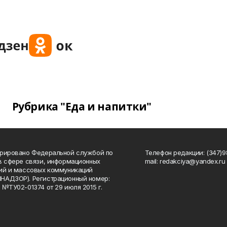
Рубрика "Еда и напитки"
рировано Федеральной службой по
Телефон редакции: (347)98
в сфере связи, информационных
mail: redakciya@yandex.ru
ий и массовых коммуникаций
НАДЗОР). Регистрационный номер:
 №ТУ02-01374 от 29 июля 2015 г.