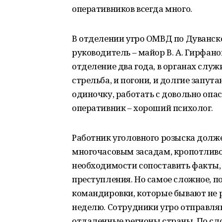
оперативников всегда много.
В отделении угро ОМВД по Дуванско
руководитель – майор В. А. Гирфан
отделение два года, в органах служи
стрельба, и погони, и долгие запут
одиночку, работать с довольно оп
оперативник – хороший психолог.
Работник уголовного розыска долж
многочасовым засадам, кропотливо
необходимости сопоставить факты,
преступления. Но самое сложное, п
командировки, которые бывают не ре
неделю. Сотрудники угро отправля
отдаленные регионы страны. По сл