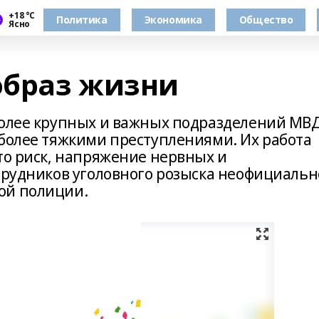
+18 °С
Политика
Экономика
Общество
Ясно
образ жизни
более крупных и важных подразделений МВД
иболее тяжкими преступлениями. Их работа
то риск, напряжение нервных и
отрудников уголовного розыска неофициальн
ой полиции.