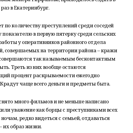
 раз в Екатеринбург.
т по количеству преступлений среди соседей
му показателю в первую пятерку среди сельских
 работы у оперативников районного отдела
й, совершаемых на территории района – кражи
х совершаются так называемым бесконтактным
ыть. Треть из них вообще остаются
бщий процент раскрываемости ежегодно
 Крадут чаще всего деньги и предметы быта.
снято много фильмов и не меньше написано
жили уважение как борцы с преступниками всех
ночам, редко видеться с семьей, отдаваться
 их образ жизни.