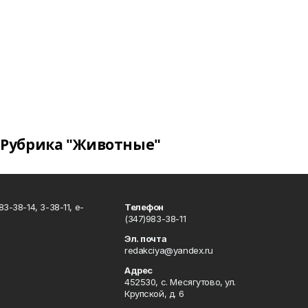
Рубрика "Животные"
3-38-14, 3-38-11, e-
Телефон
(347)983-38-11
Эл. почта
redakciya@yandex.ru
Адрес
452530, с. Месягутово, ул.
Крупской, д. 6