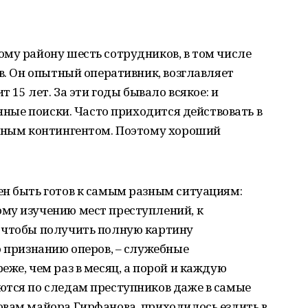
му району шесть сотрудников, в том числе
ов. Он опытный оперативник, возглавляет
т 15 лет. За эти годы бывало всякое: и
анные поиски. Часто приходится действовать в
асным контингентом. Поэтому хороший
ен быть готов к самым разным ситуациям:
му изучению мест преступлений, к
 чтобы получить полную картину
о признанию оперов, – служебные
же, чем раз в месяц, а порой и каждую
ются по следам преступников даже в самые
овам майора Гирфанова, приходилось ездить в