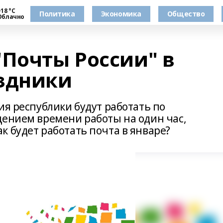
18 °С
Политика
Экономика
Общество
Облачно
"Почты России" в
здники
ия республики будут работать по
щением времени работы на один час,
 будет работать почта в январе?