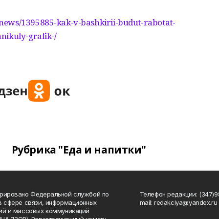
news/1395885-kak-v-bashkirii-budut-rabotat-
nikuly-grafik-/
Рубрика "Еда и напитки"
рировано Федеральной службой по
Телефон редакции: (347)98
в сфере связи, информационных
mail: redakciya@yandex.ru
ий и массовых коммуникаций