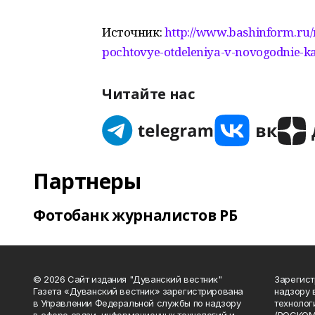
Источник:
http://www.bashinform.ru/
pochtovye-otdeleniya-v-novogodnie-ka
Читайте нас
Партнеры
Фотобанк журналистов РБ
© 2026 Сайт издания "Дуванский вестник"
Зарегист
Газета «Дуванский вестник» зарегистрирована
надзору 
в Управлении Федеральной службы по надзору
технолог