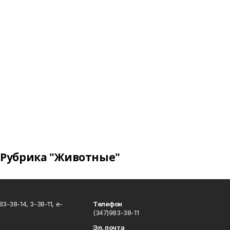
Рубрика "Животные"
3-38-14, 3-38-11, e-
Телефон
(347)983-38-11
Эл. почта