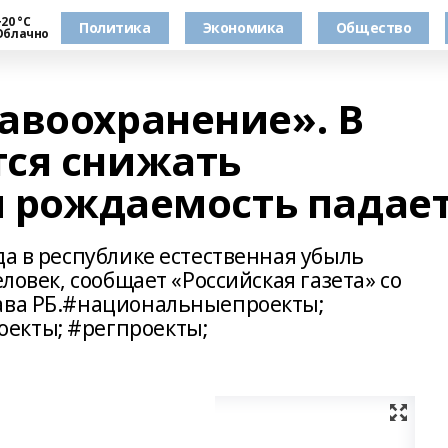
20 °С
Политика
Экономика
Общество
Облачно
авоохранение». В
ся снижать
и рождаемость падае
да в республике естественная убыль
еловек, сообщает «Российская газета» со
рава РБ.#национальныепроекты;
екты; #регпроекты;