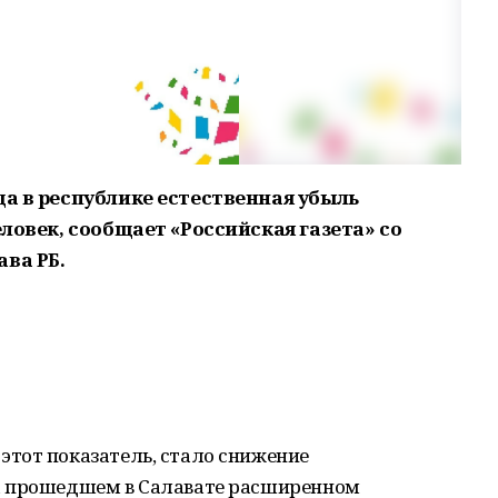
да в республике естественная убыль
еловек, сообщает «Российская газета» со
ва РБ.
тот показатель, стало снижение
а прошедшем в Салавате расширенном