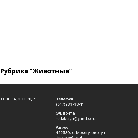
Рубрика "Животные"
3-38-14, 3-38-11, e-
Телефон
(347)983-38-11
Эл. почта
redakciya@yandex.ru
Адрес
452530, с. Месягутово, ул.
Крупской, д. 6