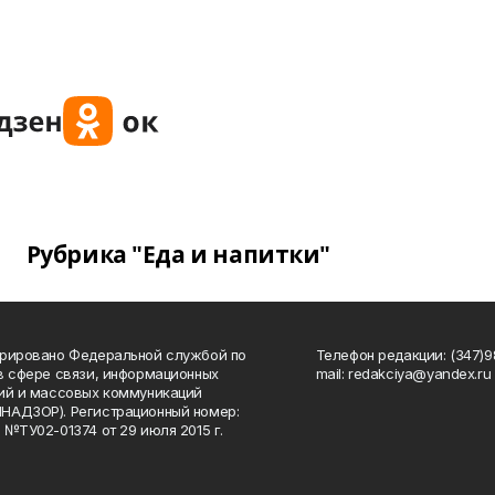
Рубрика "Еда и напитки"
рировано Федеральной службой по
Телефон редакции: (347)98
в сфере связи, информационных
mail: redakciya@yandex.ru
ий и массовых коммуникаций
НАДЗОР). Регистрационный номер:
 №ТУ02-01374 от 29 июля 2015 г.