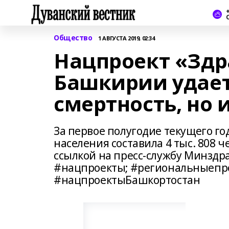
+
Общество
1 АВГУСТА 2019, 02:34
Нацпроект «Здр
Башкирии удает
смертность, но 
За первое полугодие текущего го
населения составила 4 тыс. 808 ч
ссылкой на пресс-службу Минзд
#нацпроекты; #региональныепро
#нацпроектыБашкортостан