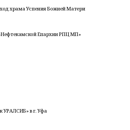
ход храма Успения Божией Матери
Б «Нефтекамской Епархии РПЦ МП»
 УРАЛСИБ» в г. Уфа