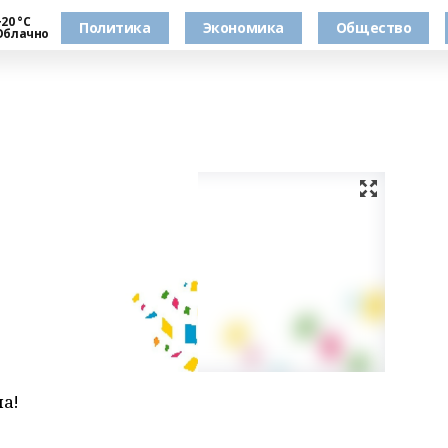
20 °С
Политика
Экономика
Общество
Облачно
ма!