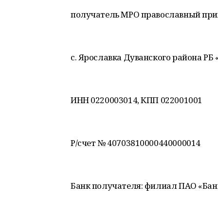
получатель МРО православный при
с. Ярославка Дуванского района Р
ИНН 0220003014, КПП 022001001
Р/счет № 40703810000440000014
Банк получателя: филиал ПАО «Банк