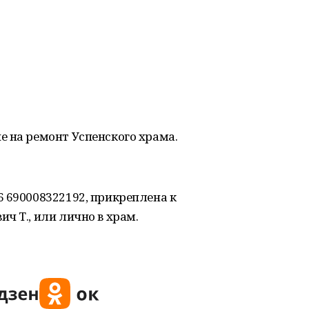
е на ремонт Успенского храма.
 690008322192, прикреплена к
ч Т., или лично в храм.