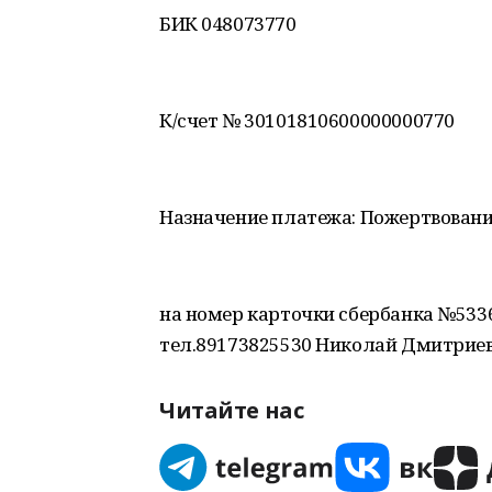
БИК 048073770
К/счет № 30101810600000000770
Назначение платежа: Пожертвовани
на номер карточки сбербанка №5336
тел.89173825530 Николай Дмитриеви
Читайте нас