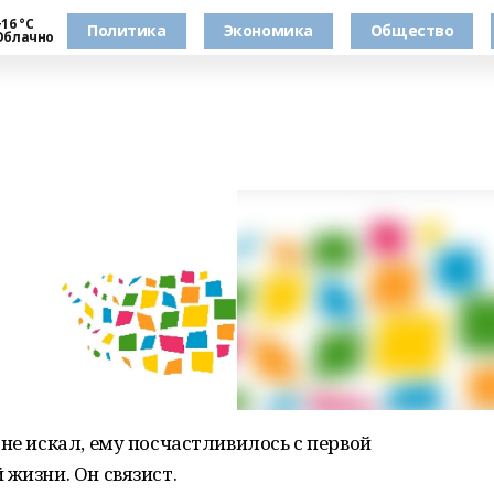
16 °С
Политика
Экономика
Общество
Облачно
не искал, ему посчастливилось с первой
жизни. Он связист.