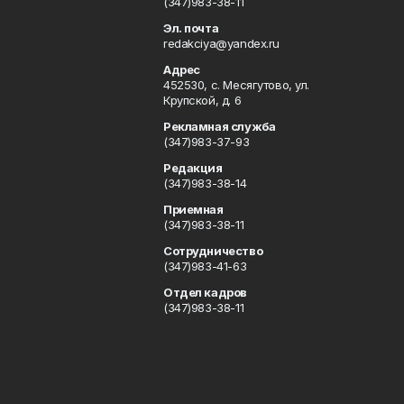
(347)983-38-11
Эл. почта
redakciya@yandex.ru
Адрес
452530, с. Месягутово, ул.
Крупской, д. 6
Рекламная служба
(347)983-37-93
Редакция
(347)983-38-14
Приемная
(347)983-38-11
Сотрудничество
(347)983-41-63
Отдел кадров
(347)983-38-11