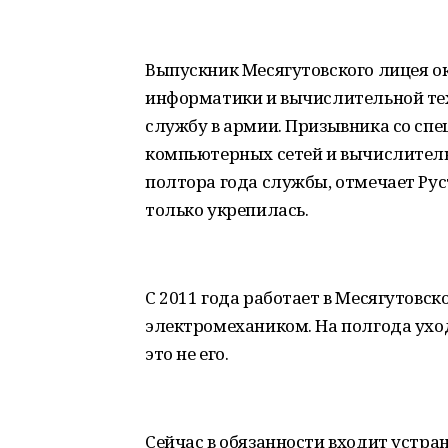
Выпускник Месягутовского лицея о
информатики и вычислительной те
службу в армии. Призывника со сп
компьютерных сетей и вычислитель
полтора года службы, отмечает Рус
только укрепилась.
С 2011 года работает в Месягутовс
электромехаником. На полгода уход
это не его.
Сейчас в обязанности входит устра