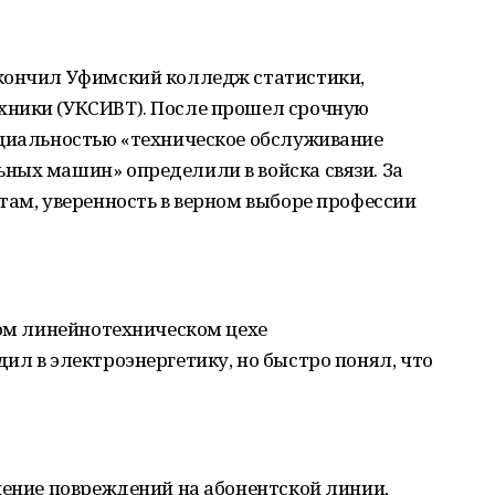
кончил Уфимский колледж статистики,
хники (УКСИВТ). После прошел срочную
ециальностью «техническое обслуживание
ных машин» определили в войска связи. За
там, уверенность в верном выборе профессии
ком линейнотехническом цехе
ил в электроэнергетику, но быстро понял, что
нение повреждений на абонентской линии,