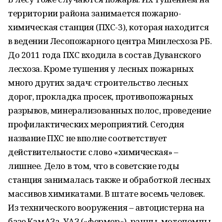
территории района занимается пожарно-
химическая станция (ПХС-3), которая находится
в ведении Лесопожарного центра Минлесхоза РБ.
До 2011 года ПХС входила в состав Дуванского
лесхоза. Кроме тушения у лесных пожарных
много других задач: строительство лесных
дорог, прокладка просек, противопожарных
разрывов, минерализованных полос, проведение
профилактических мероприятий. Сегодня
название ПХС не вполне соответствует
действительности: слово «химическая» –
лишнее. Дело в том, что в советские годы
станция занималась также и обработкой лесных
массивов химикатами. В штате восемь человек.
Из технического вооружения – автоцистерна на
базе КамАЗа, УАЗ («фермер»), ранцы, мотопомпы,