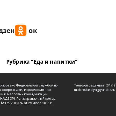
Рубрика "Еда и напитки"
рировано Федеральной службой по
Телефон редакции: (347)98
в сфере связи, информационных
mail: redakciya@yandex.ru
ий и массовых коммуникаций
НАДЗОР). Регистрационный номер:
 №ТУ02-01374 от 29 июля 2015 г.