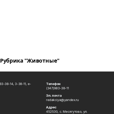
Рубрика "Животные"
3-38-14, 3-38-11, e-
Телефон
(347)983-38-11
Эл. почта
redakciya@yandex.ru
Адрес
452530, с. Месягутово, ул.