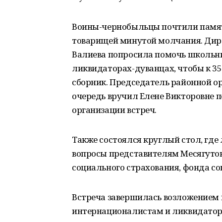
Воины-чернобыльцы почтили памят
товарищей минутой молчания. Дире
Валиева попросила помочь школьни
ликвидаторах-дуванцах, чтобы к 3
сборник. Председатель районной ор
очередь вручил Елене Викторовне 
организации встреч.
Также состоялся круглый стол, гд
вопросы представителям Месягутов
социального страхования, фонда с
Встреча завершилась возложением 
интернационалистам и ликвидатор