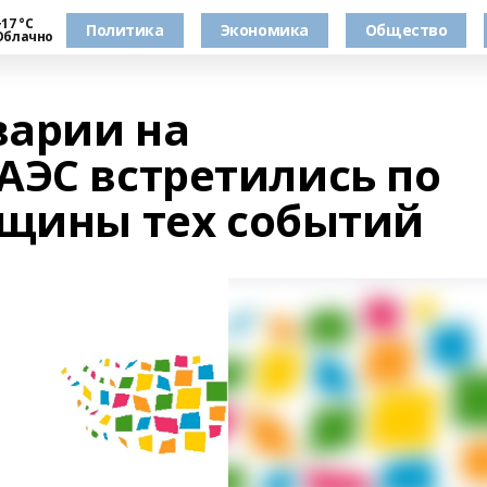
17 °С
Политика
Экономика
Общество
Облачно
варии на
АЭС встретились по
вщины тех событий