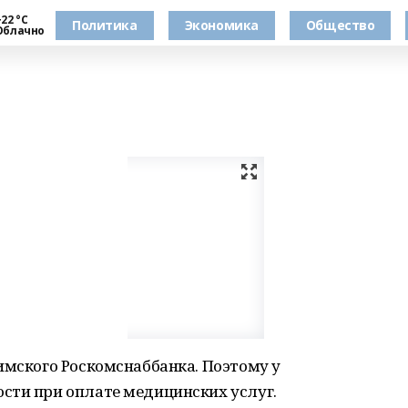
22 °С
Политика
Экономика
Общество
Облачно
имского Роскомснаббанка. Поэтому у
сти при оплате медицинских услуг.