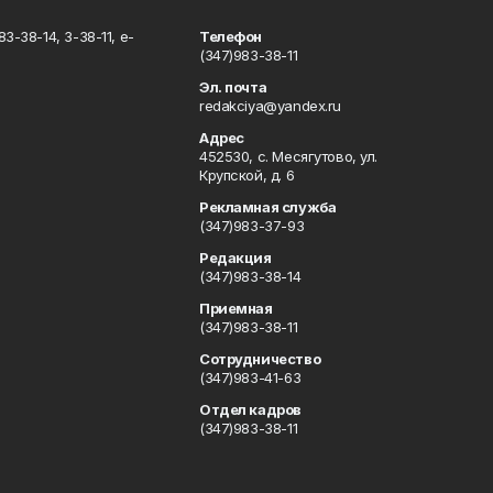
3-38-14, 3-38-11, e-
Телефон
(347)983-38-11
Эл. почта
redakciya@yandex.ru
Адрес
452530, с. Месягутово, ул.
Крупской, д. 6
Рекламная служба
(347)983-37-93
Редакция
(347)983-38-14
Приемная
(347)983-38-11
Сотрудничество
(347)983-41-63
Отдел кадров
(347)983-38-11