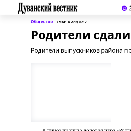
+
Общество
7 МАРТА 2019, 09:17
Родители сдали
Родители выпускников района пр
В лицее прошла деловая игра «Роди