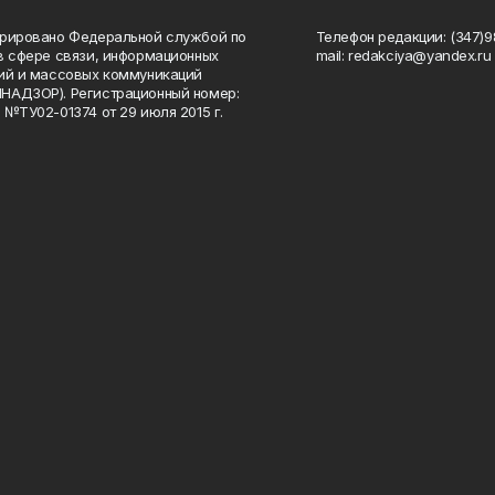
рировано Федеральной службой по
Телефон редакции: (347)98
в сфере связи, информационных
mail: redakciya@yandex.ru
ий и массовых коммуникаций
НАДЗОР). Регистрационный номер:
 №ТУ02-01374 от 29 июля 2015 г.