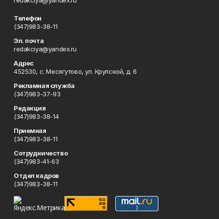
redakciya@yandex.ru
Телефон
(347)983-38-11
Эл. почта
redakciya@yandex.ru
Адрес
452530, с. Месягутово, ул. Крупской, д. 6
Рекламная служба
(347)983-37-93
Редакция
(347)983-38-14
Приемная
(347)983-38-11
Сотрудничество
(347)983-41-63
Отдел кадров
(347)983-38-11