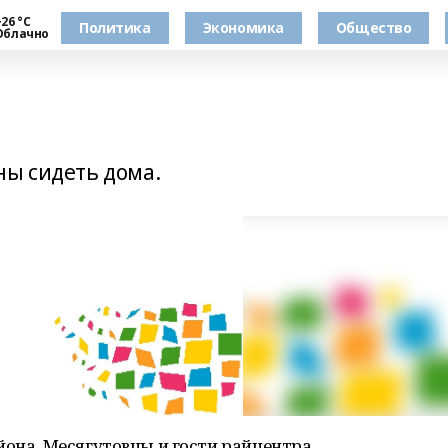
26 °С
Политика
Экономика
Общество
Облачно
ны сидеть дома.
йона. Месягутовцы и гости райцентра