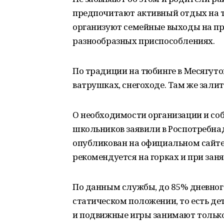
предпочитают активный отдых на т
организуют семейные выходы на при
разнообразных приспособлениях.
По традиции на тюбинге в Месягуто
ватрушках, снегоходе. Там же зали
О необходимости организации и со
школьников заявили в Роспотребна
опубликован на официальном сайте
рекомендуется на горках и при зан
По данным службы, до 85% дневног
статическом положении, то есть д
и подвижные игры занимают только 