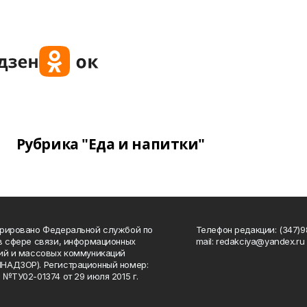
Рубрика "Еда и напитки"
рировано Федеральной службой по
Телефон редакции: (347)98
в сфере связи, информационных
mail: redakciya@yandex.ru
ий и массовых коммуникаций
НАДЗОР). Регистрационный номер:
 №ТУ02-01374 от 29 июля 2015 г.