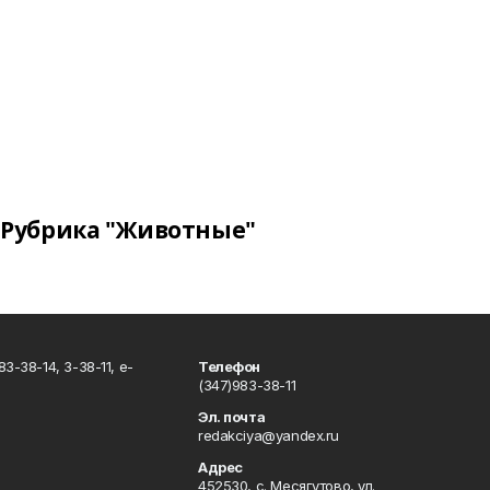
Рубрика "Животные"
3-38-14, 3-38-11, e-
Телефон
(347)983-38-11
Эл. почта
redakciya@yandex.ru
Адрес
452530, с. Месягутово, ул.