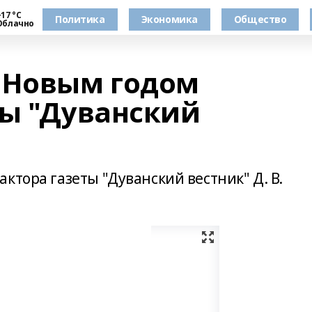
17 °С
Политика
Экономика
Общество
Облачно
 Новым годом
ты "Дуванский
ктора газеты "Дуванский вестник" Д. В.