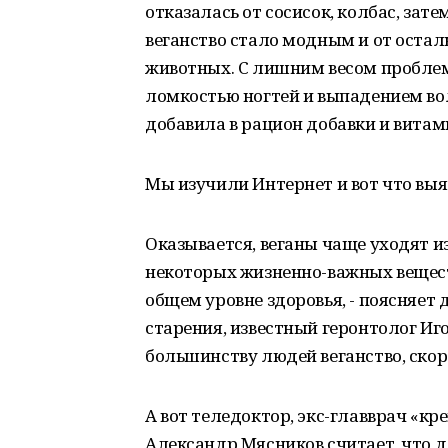
отказалась от сосисок, колбас, зате
веганство стало модным и от остал
животных. С лишним весом проблем
ломкостью ногтей и выпадением вол
добавила в рацион добавки и витам
Мы изучили Интернет и вот что выя
Оказывается, веганы чаще уходят 
некоторых жизненно-важных веществ
общем уровне здоровья, - поясняет
старения, известный геронтолог Иг
большинству людей веганство, скоре
А вот теледоктор, экс-главврач «к
Александр Мясников считает, что дл