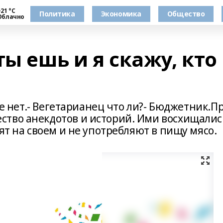
21 °С
Политика
Экономика
Общество
Облачно
ты ешь и я скажу, кто
оже нет.- Вегетарианец что ли?- Бюджетник.П
ство анекдотов и историй. Ими восхищалис
ят на своем и не употребляют в пищу мясо.