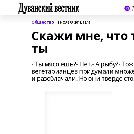
+
Общество
1 НОЯБРЯ 2018, 12:19
Скажи мне, что 
ты
- Ты мясо ешь?- Нет.- А рыбу?- Т
вегетарианцев придумали множе
и разоблачали. Но они твердо сто