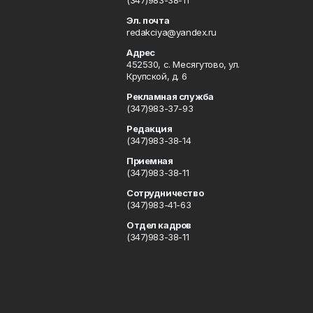
(347)983-38-11
Эл. почта
redakciya@yandex.ru
Адрес
452530, с. Месягутово, ул.
Крупской, д. 6
Рекламная служба
(347)983-37-93
Редакция
(347)983-38-14
Приемная
(347)983-38-11
Сотрудничество
(347)983-41-63
Отдел кадров
(347)983-38-11