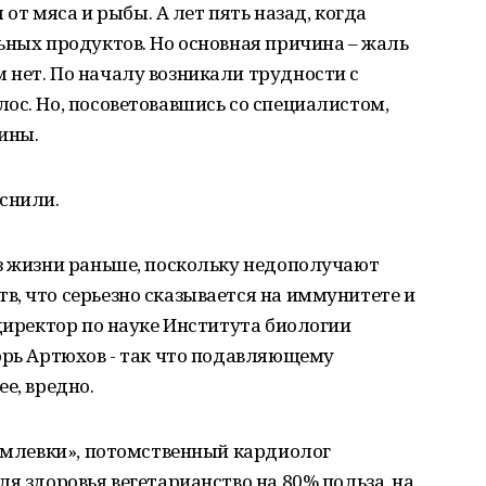
м от мяса и рыбы. А лет пять назад, когда
ьных продуктов. Но основная причина – жаль
 нет. По началу возникали трудности с
ос. Но, посоветовавшись со специалистом,
ины.
снили.
из жизни раньше, поскольку недополучают
, что серьезно сказывается на иммунитете и
 директор по науке Института биологии
орь Артюхов - так что подавляющему
е, вредно.
ремлевки», потомственный кардиолог
я здоровья вегетарианство на 80% польза, на