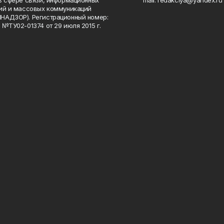
в сфере связи, информационных
mail: redakciya@yandex.ru
ий и массовых коммуникаций
НАДЗОР). Регистрационный номер:
 №ТУ02-01374 от 29 июля 2015 г.