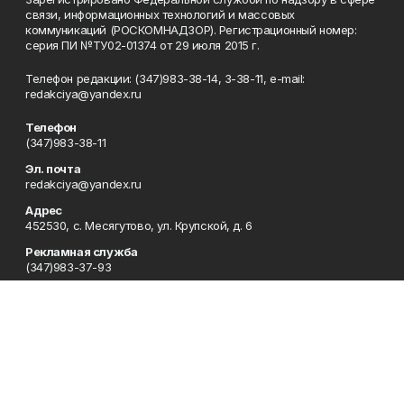
связи, информационных технологий и массовых
коммуникаций (РОСКОМНАДЗОР). Регистрационный номер:
серия ПИ №ТУ02-01374 от 29 июля 2015 г.
Телефон редакции: (347)983-38-14, 3-38-11, e-mail:
redakciya@yandex.ru
Телефон
(347)983-38-11
Эл. почта
redakciya@yandex.ru
Адрес
452530, с. Месягутово, ул. Крупской, д. 6
Рекламная служба
(347)983-37-93
Редакция
(347)983-38-14
Приемная
(347)983-38-11
Сотрудничество
(347)983-41-63