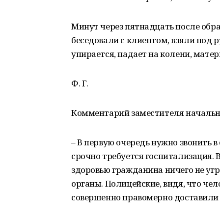
Минут через пятнадцать после обр
беседовали с клиентом, взяли под ру
упирается, падает на колени, матери
Ф. Г.
Комментарий заместителя начальни
– В первую очередь нужно звонить в
срочно требуется госпитализация. 
здоровью гражданина ничего не угр
органы. Полицейские, видя, что чел
совершенно правомерно доставили е