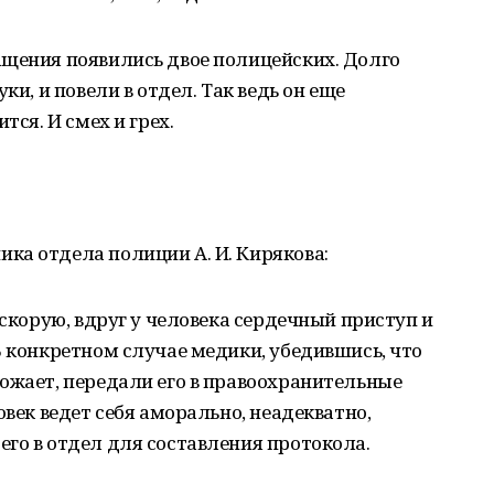
ащения появились двое полицейских. Долго
ки, и повели в отдел. Так ведь он еще
тся. И смех и грех.
ка отдела полиции А. И. Кирякова:
 скорую, вдруг у человека сердечный приступ и
В конкретном случае медики, убедившись, что
ожает, передали его в правоохранительные
овек ведет себя аморально, неадекватно,
го в отдел для составления протокола.