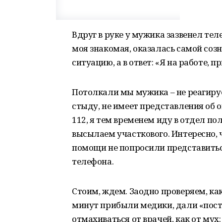
Вдруг в руке у мужика зазвенел тел
моя знакомая, оказалась самой созн
ситуацию, а в ответ: «Я на работе, п
Потолкали мы мужика – не реагирует
стыду, не имеет представления об 
112, я тем временем иду в отдел пол
высылаем участкового. Интересно, ч
помощи не попросили представиться
телефона.
Стоим, ждем. Заодно проверяем, ка
минут прибыли медики, дали «пост
отмахиваться от врачей, как от мух