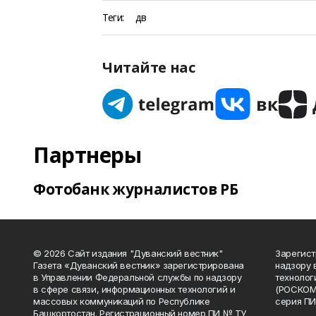
Теги:
дв
Читайте нас
Партнеры
Фотобанк журналистов РБ
© 2026 Сайт издания "Дуванский вестник"
Зарегист
Газета «Дуванский вестник» зарегистрирована
надзору 
в Управлении Федеральной службы по надзору
технолог
в сфере связи, информационных технологий и
(РОСКОМ
массовых коммуникаций по Республике
серия ПИ
Башкортостан. Регистрационный номер ПИ № ТУ