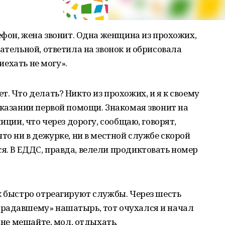
ефон, жена звонит. Одна женщина из прохожих,
ательной, ответила на звонок и обрисовала
риехать не могу».
. Что делать? Никто из прохожих, и я к своему
оказании первой помощи. Знакомая звонит на
иции, что через дорогу, сообщаю, говорят,
то ни в дежурке, ни в местной службе скорой
. В ЕДДС, правда, велели продиктовать номер
к быстро отреагируют службы. Через шесть
радавшему» нашатырь, тот очухался и начал
: не мешайте, мол, отдыхать.