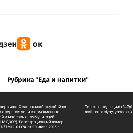
Рубрика "Еда и напитки"
рировано Федеральной службой по
Телефон редакции: (347)98
в сфере связи, информационных
mail: redakciya@yandex.ru
ий и массовых коммуникаций
НАДЗОР). Регистрационный номер:
 №ТУ02-01374 от 29 июля 2015 г.