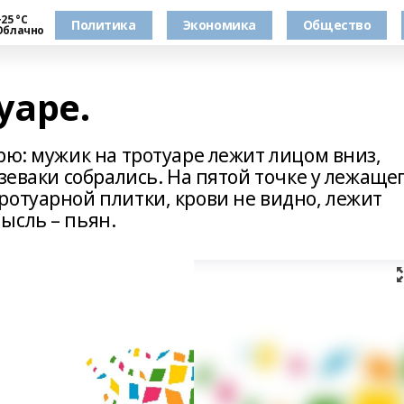
25 °С
Политика
Экономика
Общество
Облачно
уаре.
рю: мужик на тротуаре лежит лицом вниз,
 зеваки собрались. На пятой точке у лежаще
ротуарной плитки, крови не видно, лежит
ысль – пьян.