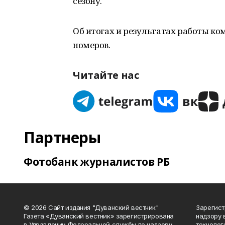
сезону.
Об итогах и результатах работы к
номеров.
Читайте нас
Партнеры
Фотобанк журналистов РБ
© 2026 Сайт издания "Дуванский вестник"
Зарегист
Газета «Дуванский вестник» зарегистрирована
надзору 
в Управлении Федеральной службы по надзору
технолог