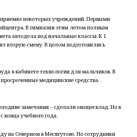
 приемке некоторых учреждений. Первыми
айцентра. В гимназии этим летом полным
ета автодела под начальные классы. К 1
зят вторую смену. В целом подготовились
руда в кабинете технологии для мальчиков. В
 просроченные медицинские средства.
годние замечания – сделали овощесклад. Но в
 конца учебного года.
ду на Северном в Месягутово. Но сотрудники