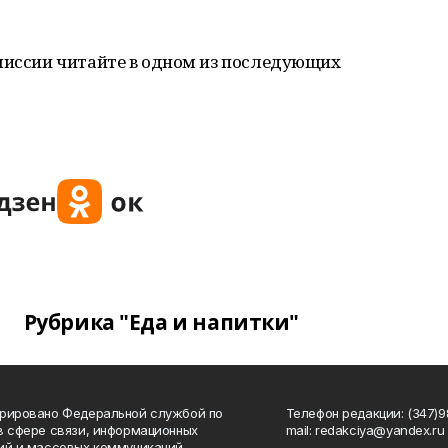
омиссии читайте в одном из последующих
Рубрика "Еда и напитки"
рировано Федеральной службой по
Телефон редакции: (347)98
в сфере связи, информационных
mail: redakciya@yandex.ru
ий и массовых коммуникаций