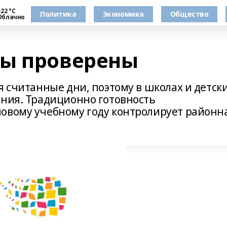
22 °С
Политика
Экономика
Общество
Облачно
ды проверены
я считанные дни, поэтому в школах и детск
ения. Традиционно готовность
овому учебному году контролирует районн