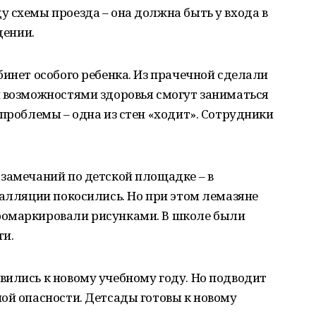
 схемы проезда – она должна быть у входа в
дении.
бинет особого ребенка. Из прачечной сделали
и возможностями здоровья смогут заниматься
 проблемы – одна из стен «ходит». Сотрудники
замечаний по детской площадке – в
талляции покосились. Но при этом лемазяне
ромаркировали рисунками. В школе были
ти.
вились к новому учебному году. Но подводит
ой опасности. Детсады готовы к новому