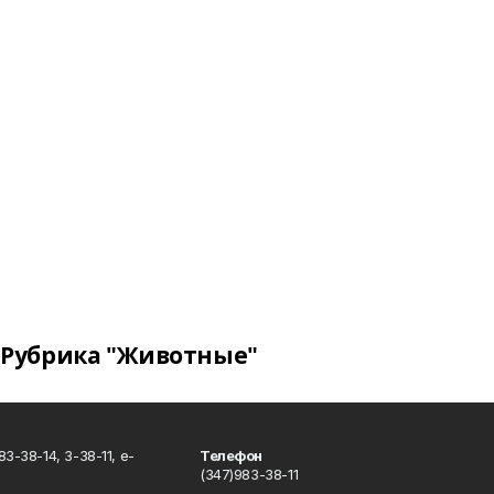
Рубрика "Животные"
3-38-14, 3-38-11, e-
Телефон
(347)983-38-11