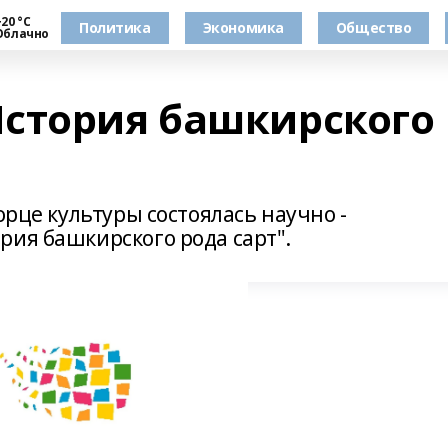
20 °С
Политика
Экономика
Общество
Облачно
стория башкирского
орце культуры состоялась научно -
рия башкирского рода сарт".