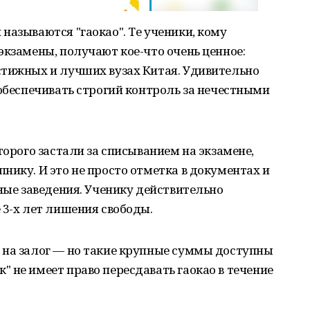
называются "гаокао". Те ученики, кому
экзамены, получают кое-что очень ценное:
стижных и лучших вузах Китая. Удивительно
 обеспечивать строгий контроль за нечестными
торого застали за списыванием на экзамене,
нику. И это не просто отметка в документах и
бные заведения. Ученику действительно
 3-х лет лишения свободы.
 на залог — но такие крупные суммы доступны
 не имеет право пересдавать гаокао в течение