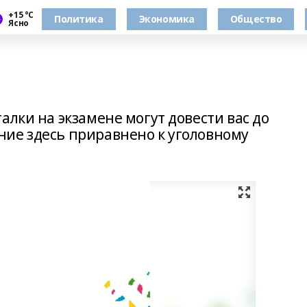
+15 °С
Политика
Экономика
Общество
Ясно
алки на экзамене могут довести вас до
ие здесь приравнено к уголовному