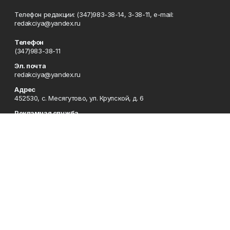
Телефон редакции: (347)983-38-14, 3-38-11, e-mail:
redakciya@yandex.ru
Телефон
(347)983-38-11
Эл. почта
redakciya@yandex.ru
Адрес
452530, с. Месягутово, ул. Крупской, д. 6
Рекламная служба
(347)983-37-93
Редакция
(347)983-38-14
Приемная
(347)983-38-11
Сотрудничество
(347)983-41-63
Отдел кадров
(347)983-38-11