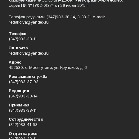
коммуникаций (РОСКОМНАДЗОР). Регистрационный номер:
серия ПИ №ТУ02-01374 от 29 июля 2015 г.
Телефон редакции: (347)983-38-14, 3-38-11, e-mail:
redakciya@yandex.ru
Телефон
(347)983-38-11
Эл. почта
redakciya@yandex.ru
Адрес
452530, с. Месягутово, ул. Крупской, д. 6
Рекламная служба
(347)983-37-93
Редакция
(347)983-38-14
Приемная
(347)983-38-11
Сотрудничество
(347)983-41-63
Отдел кадров
(347)983-38-11