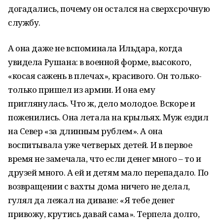
догадались, почему он остался на сверхсрочную
службу.
А она даже не вспоминала Ильдара, когда
увидела Рушана: в военной форме, высокого,
«косая сажень в плечах», красивого. Он только-
только пришел из армии. И она ему
приглянулась. Что ж, дело молодое. Вскоре и
поженились. Она летала на крыльях. Муж ездил
на Север «за длинным рублем». А она
воспитывала уже четверых детей. И в первое
время не замечала, что если денег много – то и
друзей много. А ей и детям мало перепадало. По
возвращении с вахты дома ничего не делал,
гулял да лежал на диване: «Я тебе денег
привожу, крутись давай сама». Терпела долго,