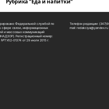
Рубрика "Еда и напитки"
рировано Федеральной службой по
Телефон редакции: (347)98
в сфере связи, информационных
mail: redakciya@yandex.ru
ий и массовых коммуникаций
НАДЗОР). Регистрационный номер:
 №ТУ02-01374 от 29 июля 2015 г.