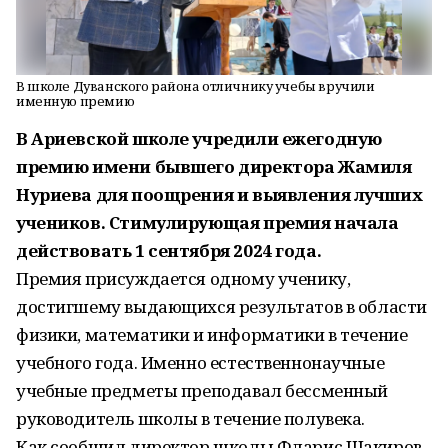
В школе Дуванского района отличнику учебы вручили
именную премию
В Ариевской школе учредили ежегодную
премию имени бывшего директора Жамиля
Нуриева для поощрения и выявления лучших
учеников. Стимулирующая премия начала
действовать 1 сентября 2024 года.
Премия присуждается одному ученику,
достигшему выдающихся результатов в области
физики, математики и информатики в течение
учебного года. Именно естественнонаучные
учебные предметы преподавал бессменный
руководитель школы в течение полувека.
Как сообщил директор школы Фларис Шакиров,