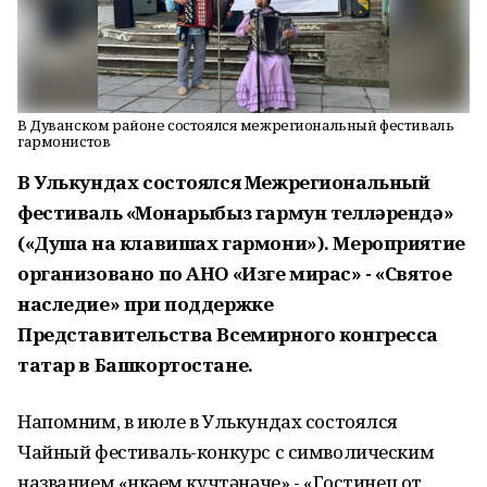
В Дуванском районе состоялся межрегиональный фестиваль
гармонистов
В Улькундах состоялся Межрегиональный
фестиваль «Моңнарыбыз гармун телләрендә»
(«Душа на клавишах гармони»). Мероприятие
организовано по АНО «Изге мирас» - «Святое
наследие» при поддержке
Представительства Всемирного конгресса
татар в Башкортостане.
Напомним, в июле в Улькундах состоялся
Чайный фестиваль-конкурс с символическим
названием «Әнкәем кучтәнәче» - «Гостинец от