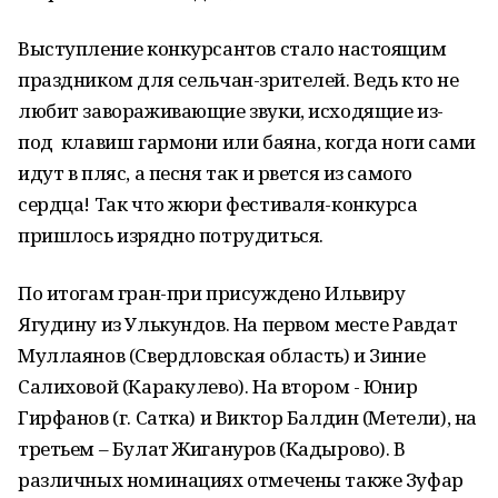
Выступление конкурсантов стало настоящим
праздником для сельчан-зрителей. Ведь кто не
любит завораживающие звуки, исходящие из-
под клавиш гармони или баяна, когда ноги сами
идут в пляс, а песня так и рвется из самого
сердца! Так что жюри фестиваля-конкурса
пришлось изрядно потрудиться.
По итогам гран-при присуждено Ильвиру
Ягудину из Улькундов. На первом месте Равдат
Муллаянов (Свердловская область) и Зиние
Салиховой (Каракулево). На втором - Юнир
Гирфанов (г. Сатка) и Виктор Балдин (Метели), на
третьем – Булат Жигануров (Кадырово). В
различных номинациях отмечены также Зуфар