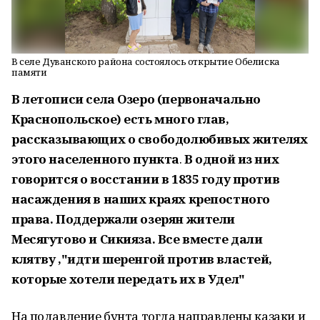
В селе Дуванского района состоялось открытие Обелиска
памяти
В летописи села Озеро (первоначально
Краснопольское) есть много глав,
рассказывающих о свободолюбивых жителях
этого населенного пункта
.
В одной из них
говорится о восстании в 1835 году против
насаждения в наших краях крепостного
права.
Поддержали озерян жители
Месягутово и Сикияза. Все вместе дали
клятву ,"идти шеренгой против властей,
которые хотели передать их в Удел"
На подавление бунта тогда направлены казаки и