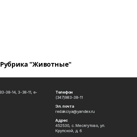
Рубрика "Животные"
3-38-14, 3-38-11, e-
Телефон
(347)983-38-11
Эл. почта
redakciya@yandex.ru
Адрес
452530, с. Месягутово, ул.
Крупской, д. 6