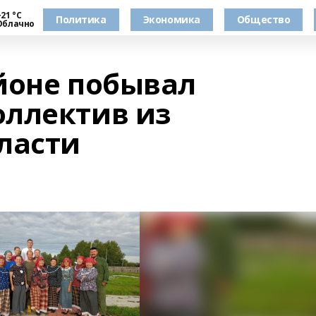
21 °С
Политика
Экономика
Общество
Облачно
йоне побывал
ллектив из
ласти