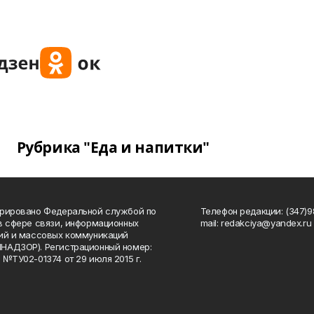
Рубрика "Еда и напитки"
рировано Федеральной службой по
Телефон редакции: (347)98
в сфере связи, информационных
mail: redakciya@yandex.ru
ий и массовых коммуникаций
НАДЗОР). Регистрационный номер:
 №ТУ02-01374 от 29 июля 2015 г.