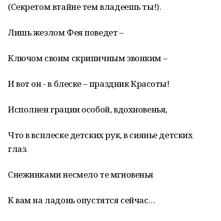
(Секретом втайне тем владеешь ты!).
Лишь жезлом Фея поведет –
Ключом своим скрипичным звонким –
И вот он - в блеске – праздник Красоты!
Исполнен грации особой, вдохновенья,
Что в всплеске детских рук, в сиянье детских
глаз.
Снежинками несмело те мгновенья
К вам на ладонь опустятся сейчас…