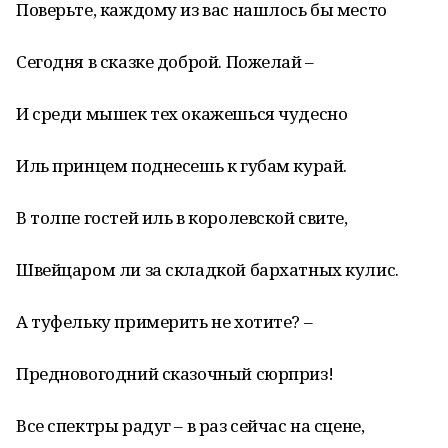
Поверьте, каждому из вас нашлось бы место
Сегодня в сказке доброй. Пожелай –
И среди мышек тех окажешься чудесно
Иль принцем поднесешь к губам курай.
В толпе гостей иль в королевской свите,
Швейцаром ли за складкой бархатных кулис.
А туфельку примерить не хотите? –
Предновогодний сказочный сюрприз!
Все спектры радуг – в раз сейчас на сцене,