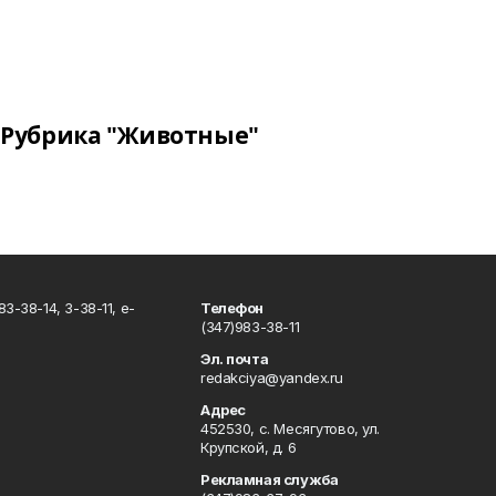
Рубрика "Животные"
3-38-14, 3-38-11, e-
Телефон
(347)983-38-11
Эл. почта
redakciya@yandex.ru
Адрес
452530, с. Месягутово, ул.
Крупской, д. 6
Рекламная служба