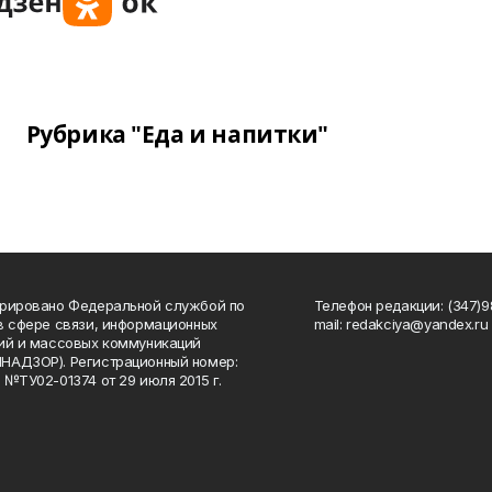
Рубрика "Еда и напитки"
рировано Федеральной службой по
Телефон редакции: (347)98
в сфере связи, информационных
mail: redakciya@yandex.ru
ий и массовых коммуникаций
НАДЗОР). Регистрационный номер:
 №ТУ02-01374 от 29 июля 2015 г.