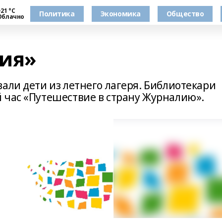
21 °С
Политика
Экономика
Общество
Облачно
лия»
али дети из летнего лагеря. Библиотекари
 час «Путешествие в страну Журналию».