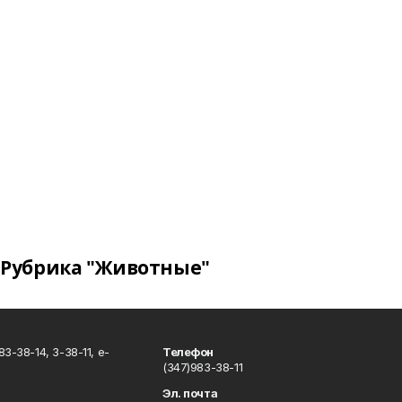
Рубрика "Животные"
3-38-14, 3-38-11, e-
Телефон
(347)983-38-11
Эл. почта