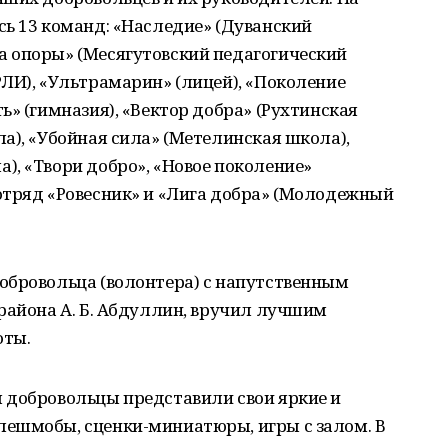
ь 13 команд: «Наследие» (Дуванский
 опоры» (Месягутовский педагогический
ЛИ), «Ультрамарин» (лицей), «Поколение
ь» (гимназия), «Вектор добра» (Рухтинская
а), «Убойная сила» (Метелинская школа),
, «Твори добро», «Новое поколение»
отряд «Ровесник» и «Лига добра» (Молодежный
обровольца (волонтера) с напутственным
района А. Б. Абдуллин, вручил лучшим
оты.
 добровольцы представили свои яркие и
ешмобы, сценки-миниатюры, игры с залом. В