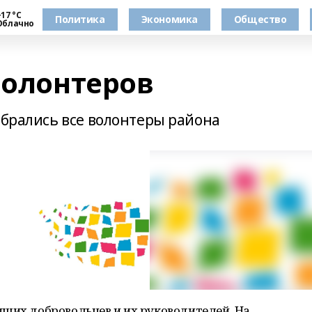
17 °С
Политика
Экономика
Общество
Облачно
волонтеров
обрались все волонтеры района
чших добровольцев и их руководителей. На