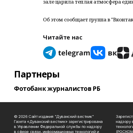
зале царила теплая атмосфера ед
Об этом сообщает группа в "Вконта
Читайте нас
Партнеры
Фотобанк журналистов РБ
© 2026 Сайт издания "Дуванский вестник"
Зарегист
Газета «Дуванский вестник» зарегистрирована
надзору 
в Управлении Федеральной службы по надзору
технолог
в сфере связи, информационных технологий и
(РОСКОМ