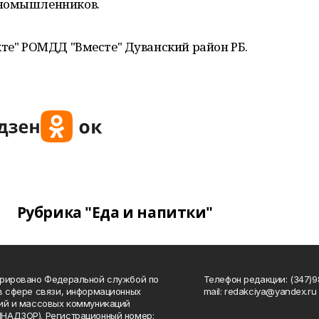
иномышленников.
кте" РОМДД "Вместе" Дуванский район РБ.
Рубрика "Еда и напитки"
рировано Федеральной службой по
Телефон редакции: (347)98
в сфере связи, информационных
mail: redakciya@yandex.ru
ий и массовых коммуникаций
НАДЗОР). Регистрационный номер: