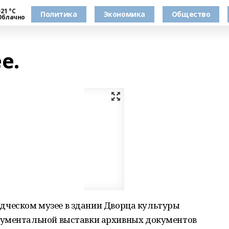
21 °С
Политика
Экономика
Общество
Облачно
е.
еведческом музее в здании Дворца культуры
кументальной выставки архивных документов