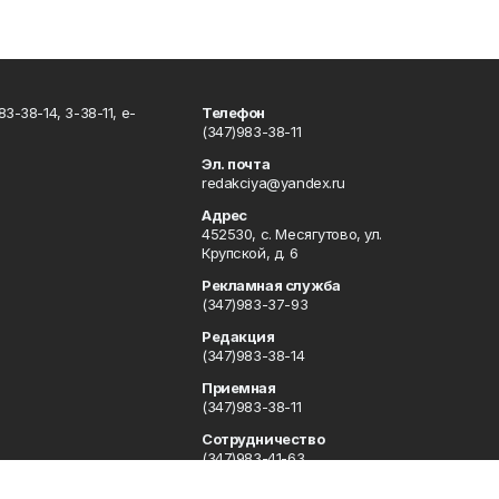
3-38-14, 3-38-11, e-
Телефон
(347)983-38-11
Эл. почта
redakciya@yandex.ru
Адрес
452530, с. Месягутово, ул.
Крупской, д. 6
Рекламная служба
(347)983-37-93
Редакция
(347)983-38-14
Приемная
(347)983-38-11
Сотрудничество
(347)983-41-63
Отдел кадров