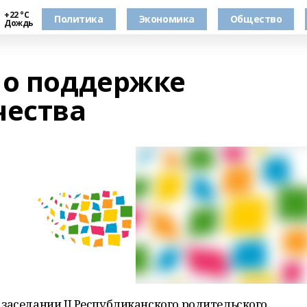
+22 °С
Политика
Экономика
Общество
Дождь
 о поддержке
чества
заседании II Республиканского родительского