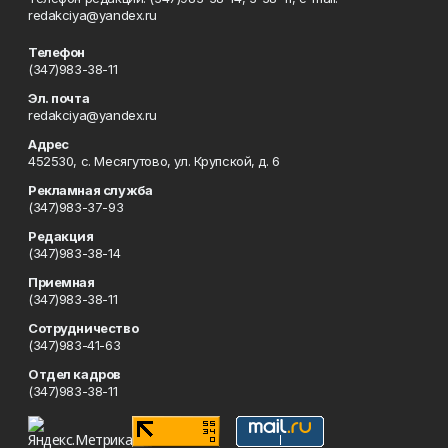
redakciya@yandex.ru
Телефон
(347)983-38-11
Эл. почта
redakciya@yandex.ru
Адрес
452530, с. Месягутово, ул. Крупской, д. 6
Рекламная служба
(347)983-37-93
Редакция
(347)983-38-14
Приемная
(347)983-38-11
Сотрудничество
(347)983-41-63
Отдел кадров
(347)983-38-11