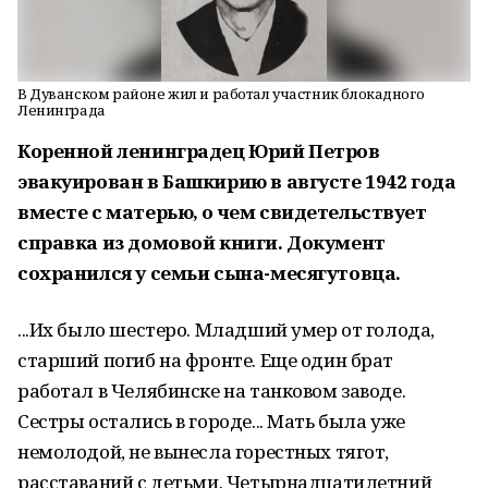
В Дуванском районе жил и работал участник блокадного
Ленинграда
Коренной ленинградец Юрий Петров
эвакуирован в Башкирию в августе 1942 года
вместе с матерью, о чем свидетельствует
справка из домовой книги. Документ
сохранился у семьи сына-месягутовца.
...Их было шестеро. Младший умер от голода,
старший погиб на фронте. Еще один брат
работал в Челябинске на танковом заводе.
Сестры остались в городе... Мать была уже
немолодой, не вынесла горестных тягот,
расставаний с детьми. Четырнадцатилетний